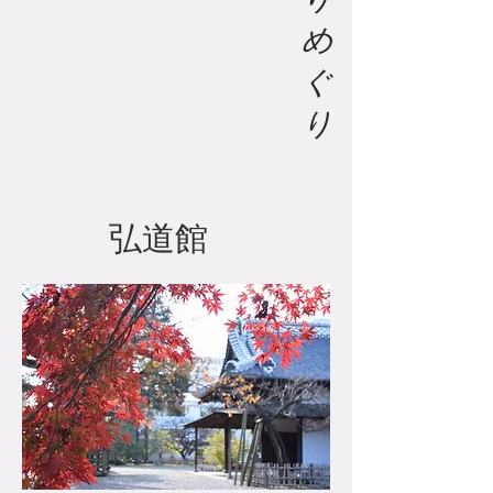
め
ぐ
り
​弘道館