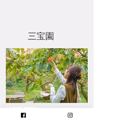
​三宝園
​柿狩り
9月下旬から11月下旬にかけて、