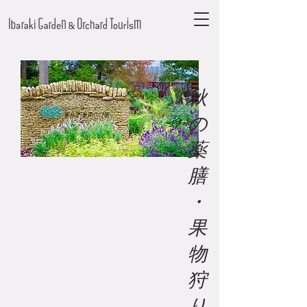
秋
の
薬
膳
・
果
物
狩
り